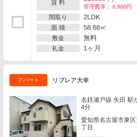
賃 料
管理費等： 6,900円
2LDK
間取り
58.68㎡
面 積
無料
敷金
1ヶ月
礼金
リブレア大幸
アパート
名鉄瀬戸線 矢田 駅
4分
愛知県名古屋市東区
丁目