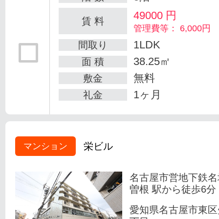
49000
円
賃 料
管理費等： 6,000円
1LDK
間取り
38.25㎡
面 積
無料
敷金
1ヶ月
礼金
栄ビル
マンション
名古屋市営地下鉄名
曽根 駅から徒歩6分
愛知県名古屋市東区