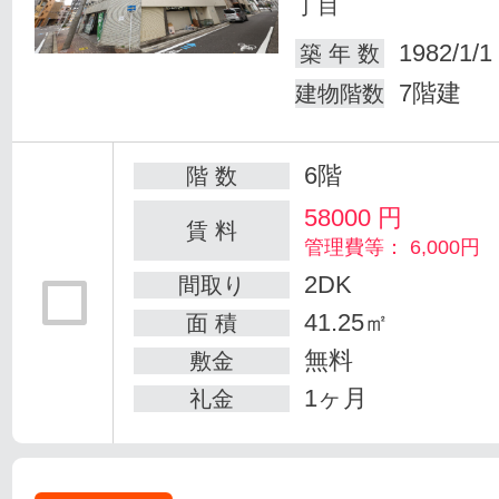
丁目
1982/1/1
築 年 数
7階建
建物階数
6階
階 数
58000
円
賃 料
管理費等： 6,000円
2DK
間取り
41.25㎡
面 積
無料
敷金
1ヶ月
礼金