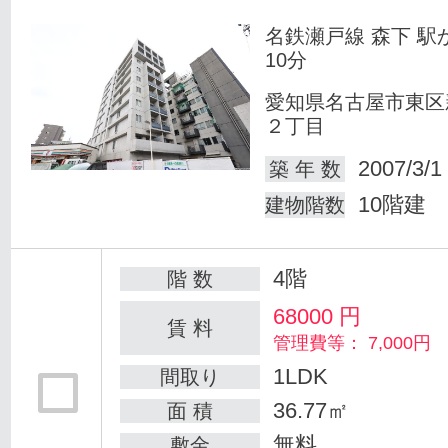
名鉄瀬戸線 森下 駅
10分
愛知県名古屋市東区
２丁目
2007/3/1
築 年 数
10階建
建物階数
4階
階 数
68000
円
賃 料
管理費等： 7,000円
1LDK
間取り
36.77㎡
面 積
無料
敷金