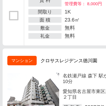
賃 料
管理費等： 8,000円
1K
間取り
23.6㎡
面 積
無料
敷金
無料
礼金
クロサスレジデンス徳川園
マンション
名鉄瀬戸線 森下 駅
10分
愛知県名古屋市東区
２丁目