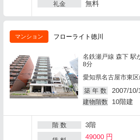
無料
礼金
フローライト徳川
マンション
名鉄瀬戸線 森下 駅
8分
愛知県名古屋市東区
2007/10/
築 年 数
10階建
建物階数
3階
階 数
49000
円