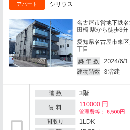
シリウス
アパート
名古屋市営地下鉄名
田橋 駅から徒歩3分
愛知県名古屋市東区
丁目
2024/6/1
築 年 数
3階建
建物階数
3階
階 数
110000
円
賃 料
管理費等： 6,500円
1LDK
間取り