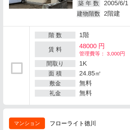
2005/6/1
築 年 数
2階建
建物階数
1階
階 数
48000
円
賃 料
管理費等： 3,000円
1K
間取り
24.85㎡
面 積
無料
敷金
無料
礼金
フローライト徳川
マンション