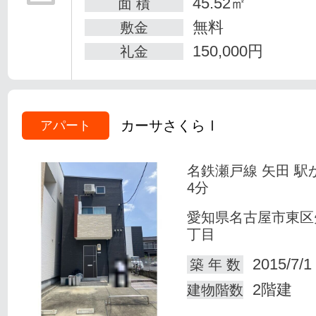
45.52㎡
面 積
無料
敷金
150,000円
礼金
カーサさくらⅠ
アパート
名鉄瀬戸線 矢田 駅
4分
愛知県名古屋市東区
丁目
2015/7/1
築 年 数
2階建
建物階数