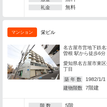
無料
礼金
栄ビル
マンション
名古屋市営地下鉄名
曽根 駅から徒歩6分
愛知県名古屋市東区
丁目
1982/1/1
築 年 数
7階建
建物階数
5階
階 数