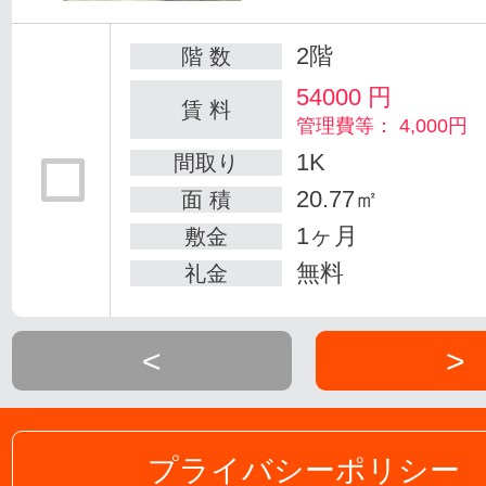
2階
階 数
54000
円
賃 料
管理費等： 4,000円
1K
間取り
20.77㎡
面 積
1ヶ月
敷金
無料
礼金
<
>
プライバシーポリシー