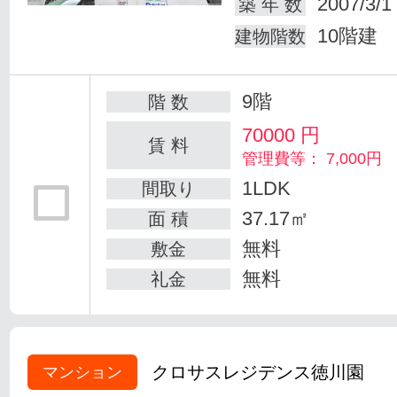
2007/3/1
築 年 数
10階建
建物階数
9階
階 数
70000
円
賃 料
管理費等： 7,000円
1LDK
間取り
37.17㎡
面 積
無料
敷金
無料
礼金
クロサスレジデンス徳川園
マンション