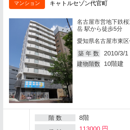
キャトルセゾン代官町
マンション
名古屋市営地下鉄桜
岳 駅から徒歩5分
愛知県名古屋市東区
2010/3/1
築 年 数
10階建
建物階数
8階
階 数
113000
円