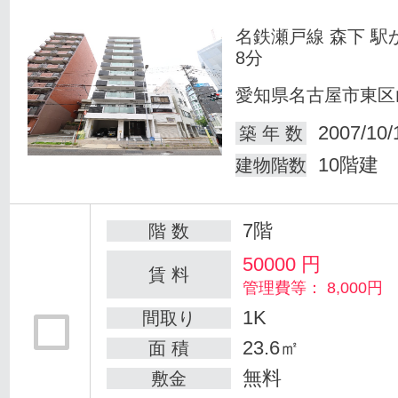
名鉄瀬戸線 森下 駅
8分
愛知県名古屋市東区
2007/10/
築 年 数
10階建
建物階数
7階
階 数
50000
円
賃 料
管理費等： 8,000円
1K
間取り
23.6㎡
面 積
無料
敷金